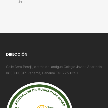
time.
DIRECCIÓN
Calle 3era Perejil, detrás del antiguo Colegio Javier. Apartado
0830-00317, Panamá, Panamá Tel: 225-0591