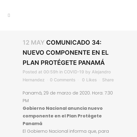
12 MAY
COMUNICADO 34:
NUEVO COMPONENTE EN EL
PLAN PROTÉGETE PANAMÁ
Posted at 00:59h
in
COVID-19
by
Alejandro
Hernandez
0 Comments
0
Likes
Share
Panamá, 29 de marzo de 2020. Hora: 7:30
PM
Gobierno Nacional anuncia nuevo
componente en el Plan Protégete
Panamá
El Gobierno Nacional informa que, para