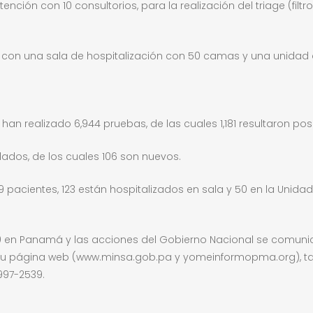
ención con 10 consultorios, para la realización del triage (fi
á con una sala de hospitalización con 50 camas y una unidad
han realizado 6,944 pruebas, de las cuales 1,181 resultaron posi
lados, de los cuales 106 son nuevos.
9 pacientes, 123 están hospitalizados en sala y 50 en la Unida
19 en Panamá y las acciones del Gobierno Nacional se comunica
n su página web (www.minsa.gob.pa y yomeinformopma.org), ta
997-2539.