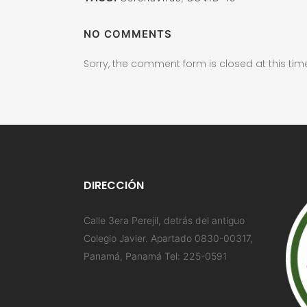
NO COMMENTS
Sorry, the comment form is closed at this tim
DIRECCIÓN
Calle 3era Perejil, detrás del antiguo
Colegio Javier. Apartado 0830-00317,
Panamá, Panamá Tel: 225-0591