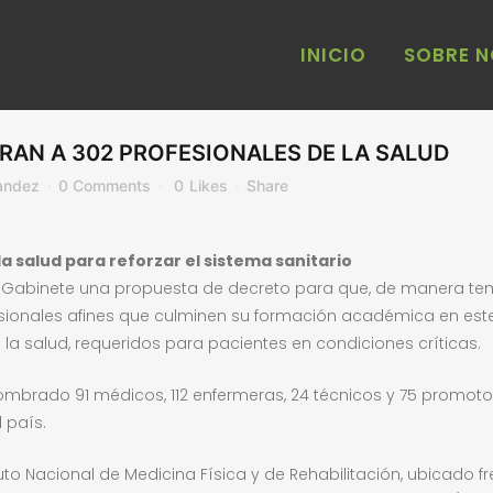
INICIO
SOBRE 
AN A 302 PROFESIONALES DE LA SALUD
andez
0 Comments
0
Likes
Share
 salud para reforzar el sistema sanitario
e Gabinete una propuesta de decreto para que, de manera tem
sionales afines que culminen su formación académica en est
 la salud, requeridos para pacientes en condiciones críticas.
a nombrado 91 médicos, 112 enfermeras, 24 técnicos y 75 promo
 país.
tuto Nacional de Medicina Física y de Rehabilitación, ubicado f