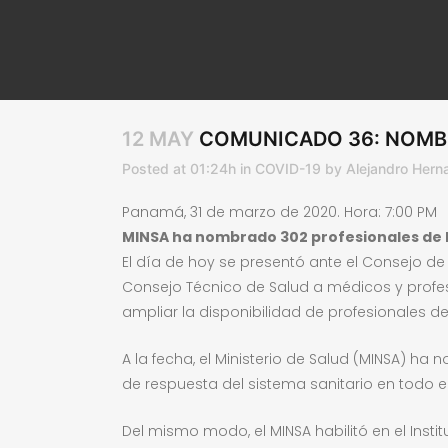
12 MAY
COMUNICADO 36: NOMBR
Posted at 01:24h
in
COVID-19
by
Alejandro Hern
Panamá, 31 de marzo de 2020. Hora: 7:00 PM
MINSA ha nombrado 302 profesionales de la
El día de hoy se presentó ante el Consejo d
Consejo Técnico de Salud a médicos y profe
ampliar la disponibilidad de profesionales de
A la fecha, el Ministerio de Salud (MINSA) h
de respuesta del sistema sanitario en todo el
Del mismo modo, el MINSA habilitó en el Insti