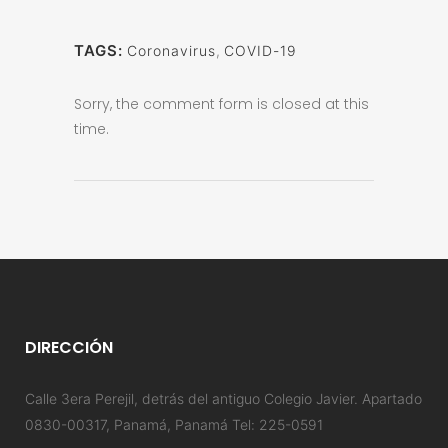
TAGS:
Coronavirus
,
COVID-19
Sorry, the comment form is closed at this
time.
DIRECCIÓN
Calle 3era Perejil, detrás del antiguo Colegio Javier. Apartado
0830-00317, Panamá, Panamá Tel: 225-0591