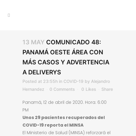
13 MAY
COMUNICADO 48:
PANAMÁ OESTE ÁREA CON
MÁS CASOS Y ADVERTENCIA
A DELIVERYS
Posted at 23:55h
in
COVID-19
by
Alejandro
Hernandez
0 Comments
0
Likes
Share
Panamá, 12 de abril de 2020. Hora: 6:00
PM
Unos 29 pacientes recuperados del
COVID-19 reporta el MINSA
El Ministerio de Salud (MINSA) reforzará el