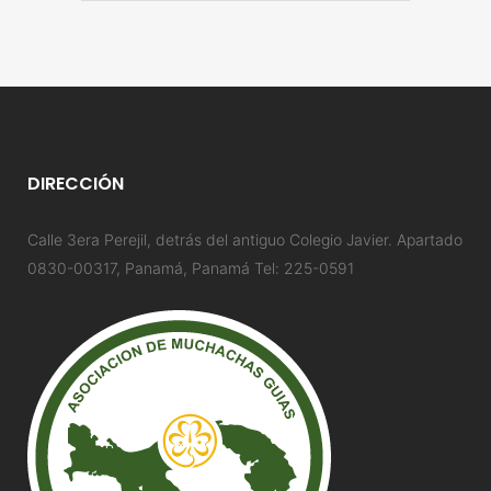
DIRECCIÓN
Calle 3era Perejil, detrás del antiguo Colegio Javier. Apartado
0830-00317, Panamá, Panamá Tel: 225-0591