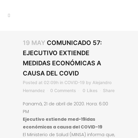
19 MAY
COMUNICADO 57:
EJECUTIVO EXTIENDE
MEDIDAS ECONÓMICAS A
CAUSA DEL COVID
Posted at 02:09h
in
COVID-19
by
Alejandro
Hernandez
0 Comments
0
Likes
Share
Panamá, 21 de abril de 2020. Hora: 6:00
PM
Ejecutivo extiende med-19idas
económicas a causa del COVID-19
El Ministerio de Salud (MINSA) informa que,