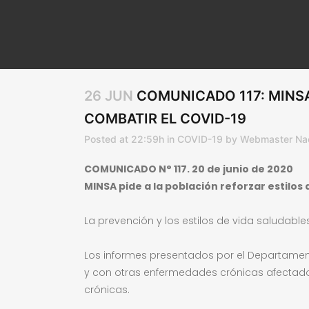
26 JUN
COMUNICADO 117: MINSA
COMBATIR EL COVID-19
Posted at 22:59h
in
COVID-19
by
Webmaster Nac
COMUNICADO N° 117. 20 de junio de 2020
MINSA pide a la población reforzar estilos
La prevención y los estilos de vida saludabl
Los informes presentados por el Departament
y con otras enfermedades crónicas afectad
crónicas.