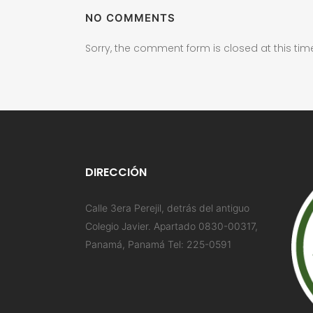
NO COMMENTS
Sorry, the comment form is closed at this tim
DIRECCIÓN
Calle 3era Perejil, detrás del antiguo
Colegio Javier. Apartado 0830-00317,
Panamá, Panamá Tel: 225-0591