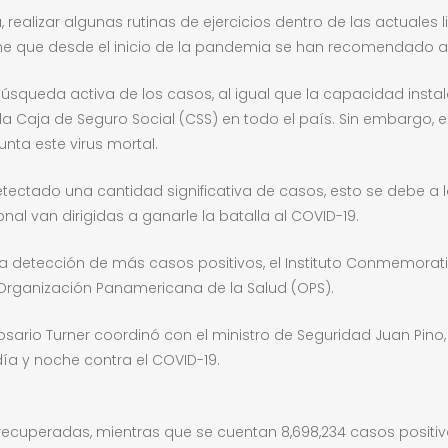
ealizar algunas rutinas de ejercicios dentro de las actuales 
ene que desde el inicio de la pandemia se han recomendado ay
queda activa de los casos, al igual que la capacidad instal
 la Caja de Seguro Social (CSS) en todo el país. Sin embargo, 
nta este virus mortal.
detectado una cantidad significativa de casos, esto se debe a
l van dirigidas a ganarle la batalla al COVID-19.
la detección de más casos positivos, el Instituto Conmemorat
Organización Panamericana de la Salud (OPS).
osario Turner coordinó con el ministro de Seguridad Juan Pino,
ía y noche contra el COVID-19.
 recuperadas, mientras que se cuentan 8,698,234 casos positi