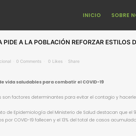
INICIO
SOBRE 
 PIDE A LA POBLACIÓN REFORZAR ESTILOS D
ional
0 Comments
0
Likes
Share
 de vida saludables para combatir el COVID-19
es son factores determinantes para evitar el contagio y hacerl
o de Epidemiología del Ministerio de Salud destacan que el 9
os por COVID-19 fallecen y el 13% del total de casos acumu