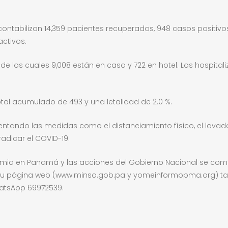
ntabilizan 14,359 pacientes recuperados, 948 casos positivos
activos.
0, de los cuales 9,008 están en casa y 722 en hotel. Los hospit
tal acumulado de 493 y una letalidad de 2.0 %.
ementando las medidas como el distanciamiento físico, el lava
radicar el COVID-19.
demia en Panamá y las acciones del Gobierno Nacional se comun
en su página web (www.minsa.gob.pa y yomeinformopma.org) ta
hatsApp 69972539.