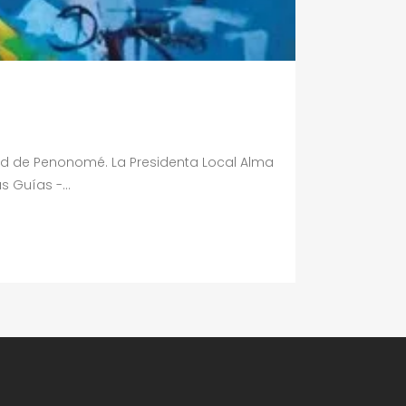
ad de Penonomé. La Presidenta Local Alma
 Guías -...