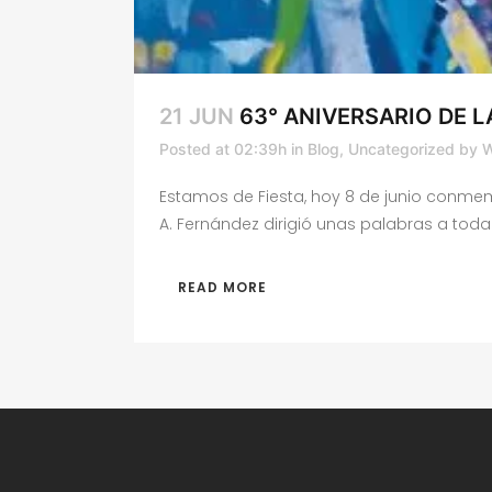
21 JUN
63° ANIVERSARIO DE 
Posted at 02:39h
in
Blog
,
Uncategorized
by
W
Estamos de Fiesta, hoy 8 de junio conme
A. Fernández dirigió unas palabras a tod
READ MORE