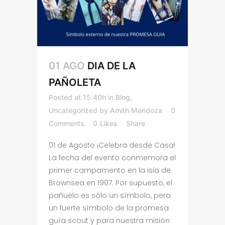
01 AGO
DIA DE LA
PAÑOLETA
Posted at 15:40h
in
Blog
,
Uncategorized
by
Amith Mendoza
0
Comments
0
Likes
Share
01 de Agosto ¡Celebra desde Casa!
La fecha del evento conmemora el
primer campamento en la isla de
Brownsea en 1907. Por supuesto, el
pañuelo es sólo un símbolo, pero
un fuerte símbolo de la promesa
guía scout y para nuestra misión