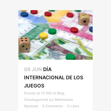
09 JUN
DÍA
INTERNACIONAL DE LOS
JUEGOS
Posted at 12:00h
in
Blog
,
Uncategorized
by
Webmaster
Nacional
0 Comments
0
Likes