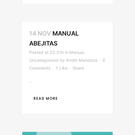
14 NOV
MANUAL
ABEJITAS
Posted at 22:31h
in
Manual
,
Uncategorized
by
Amith Mendoza
0
Comments
1
Like
Share
...
READ MORE