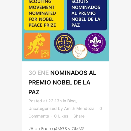
30 ENE
NOMINADOS AL
PREMIO NOBEL DE LA
PAZ
Posted at 23:13h
in
Blog
,
Uncategorized
by
Amith Mendoza
0
Comments
0
Likes
Share
28 de Enero ¡AMGS y OMMS