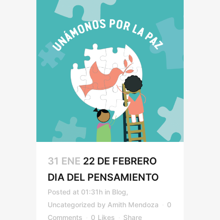
31 ENE
22 DE FEBRERO
DIA DEL PENSAMIENTO
Posted at 01:31h
in
Blog
,
Uncategorized
by
Amith Mendoza
0
Comments
0
Likes
Share