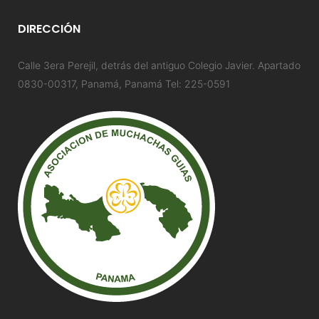
DIRECCIÓN
Calle 3era Perejil, detrás del antiguo Colegio Javier. Apartado
0830-00317, Panamá, Panamá Tel: 225-0591