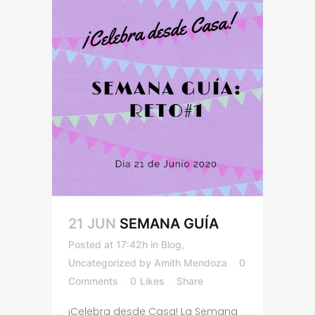
21 JUN
SEMANA GUÍA
Posted at 17:42h
in
Blog
,
Uncategorized
by
Amith Mendoza
0
Comments
0
Likes
Share
¡Celebra desde Casa! La Semana