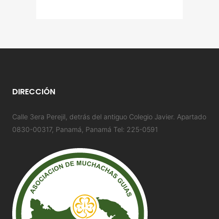
DIRECCIÓN
Calle 3era Perejil, detrás del antiguo Colegio Javier. Apartado
0830-00317, Panamá, Panamá Tel: 225-0591