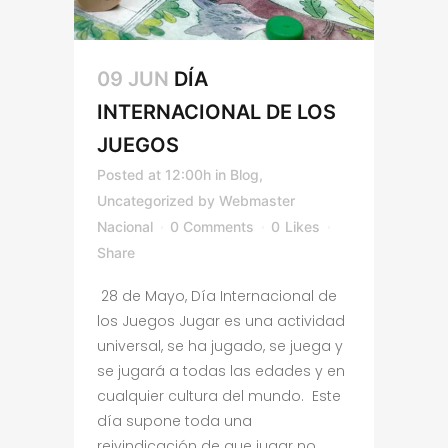
09 JUN
DÍA
INTERNACIONAL DE LOS
JUEGOS
Posted at 12:00h
in
Blog
,
Uncategorized
by
Webmaster
Nacional
0 Comments
0
Likes
Share
28 de Mayo, Día Internacional de
los Juegos Jugar es una actividad
universal, se ha jugado, se juega y
se jugará a todas las edades y en
cualquier cultura del mundo. Este
día supone toda una
reivindicación de que jugar no