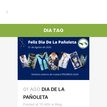
DIA TAG
01 AGO
DIA DE LA
PAÑOLETA
Posted at 15:40h
in
Blog
,